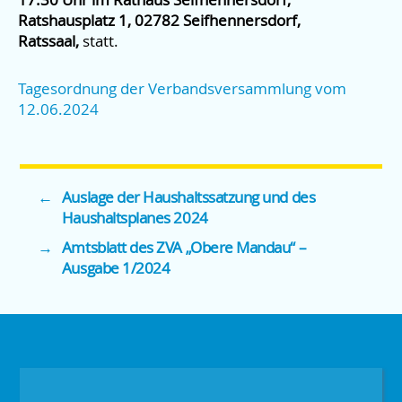
Ratshausplatz 1, 02782 Seifhennersdorf,
Ratssaal,
statt.
Tagesordnung der Verbandsversammlung vom
12.06.2024
←
Auslage der Haushaltssatzung und des
Haushaltsplanes 2024
→
Amtsblatt des ZVA „Obere Mandau“ –
Ausgabe 1/2024