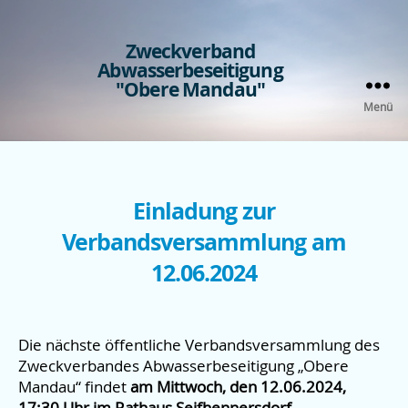
Zweckverband
Abwasserbeseitigung
"Obere Mandau"
Menü
Kategorien
Einladung zur
Verbandsversammlung am
12.06.2024
Die nächste öffentliche Verbandsversammlung des
Zweckverbandes Abwasserbeseitigung „Obere
Mandau“ findet
am Mittwoch, den 12.06.2024,
17:30 Uhr im Rathaus Seifhennersdorf,