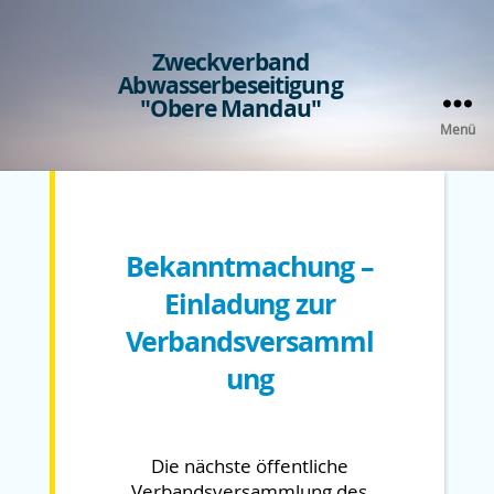
Zweckverband
Abwasserbeseitigung
"Obere Mandau"
Menü
Kategorien
Bekanntmachung –
Einladung zur
Verbandsversamml
ung
Die nächste öffentliche
Verbandsversammlung des